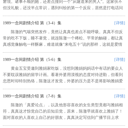
窘境。诸事不顺的她，还差点撞到一个“从隧道来的男人”。这家伙不
但没礼貌，还没半点常识，遇到纠纷的第一个反应，居然是打电话问
警察“现在是民国几年”。难道外号“骗子磁铁”的叶真真，又遇上不知
道打哪来的大骗子。...
1989一念间剧情介绍 第（3-4）集
[详情]
陈澈的气喘突然发作，竟然让真真也差点不能呼吸。真真不但反
常的吃不下饭，睡不著觉，就连陈澈一个稀松。平常的触碰，都让真
真感觉像触电一样酥麻，难道就像“来电五十”说的那样，这就是爱情
火花四射的感觉。但是陈澈却是越来越搞不懂叶真真。这个1989年的
女孩常常傻呼呼地需要人...
1989一念间剧情介绍 第（5-6）集
[详情]
黄金五宝受邀到雅娟家吃饭，没想到雅娟妈妈话中有话的要众人
不要耽误雅娟的留学计画。看著外婆用漠视的态度对待进勤，但看到
忠恩时却特别热络，陈澈这才发觉，外婆的压力是不是将影响雅娟爱
情的选择。同时也牵动著自己父亲的人选。原先信誓旦旦的说不会再
请陈澈帮忙的真真，不到48小...
1989一念间剧情介绍 第（7-8）集
[详情]
陈澈的「真爱论点」，以及他形容喜欢的女生类型竟都与雅娟相
符，真真这才惊觉自己的后知后觉，原来，陈澈早就喜欢上雅娟了！
面对喜欢的人喜欢上自己的好朋友，真真决定写信到广播节目上求
解…却意外被丽菁发现！而什么心事都藏不住的真真，也忍不住向陈