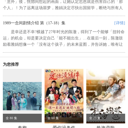
「意外」後，恍惚间想起的画面，让她认定忠恩就是伤害自己的「那
个人」！为了远离这场噩梦，雅娟决定尽快出国留学，断绝与所有人
的联络。ㄧ夕间，她发觉自己离从前的陈雅娟，好远好远...舞会上陈
澈鼓起勇气的一番告白，...
1989一念间剧情介绍 第（17-18）集
[详情]
是幸还是不幸?横越了27年时光的陈澈，得到了一个能够「扭转命
运」的机会，却是要决定自己「能不能出生」…在最后一刻，陈澈鼓
励着雅娟想像一个「没有这个孩子」的未来蓝图，并告诉她，唯有让
「他」消失噩梦才会真正远离。陈澈签下了如同自己「生死状」的流
产手术同意书，今天之后自...
为您推荐
全 80 集
全 60 集
全 23 集
春梅
爱你没条件
热海恋歌