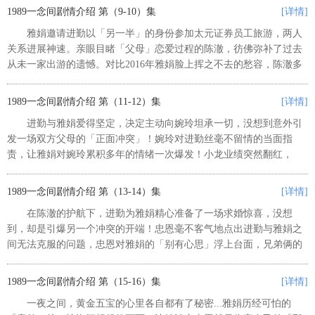
澈询问，自己心底最想知道的答案...
1989一念间剧情介绍 第（9-10）集
[详情]
雅娟邀请进勤以「另一半」的身份参加太元证券员工旅游，两人
关系进展神速。亲眼目睹「父母」恋爱过程的陈澈，彷佛弥补了过去
从未一家出游的遗憾。对比2016年雅娟脸上挥之不去的愁容，陈澈多
希望此刻妈妈的幸福能够长长久久… 小龙一改过去吊儿郎当的形象，
对真真无微不至、温柔体...
1989一念间剧情介绍 第（11-12）集
[详情]
进勤与雅娟爱得坚定，决定主动向婉玲坦承一切，没想到意外引
发一场双方父母的「正面冲突」！婉玲对进勤丝毫不留情的当面指
责，让雅娟对婉玲累积多年的情绪一次爆发！小龙业绩突然翻红，
「吃好道相报」的小龙更把刚认识的贵人「郭哥」引荐给真真！这个
在2016是通缉犯的人物一现身，...
1989一念间剧情介绍 第（13-14）集
[详情]
在陈澈的护航下，进勤为雅娟精心准备了一场求婚惊喜，没想
到，却是引爆另一个冲突的开端！忠恩毫不客气地点出进勤与雅娟之
间无法克服的问题，忠恩对雅娟的「别有心思」浮上台面，兄弟俩的
正面冲突，第一次在黄金五宝与陈澈眼前上演…陈澈逐渐感受到圣诞
节前的风雨欲来，雅娟与进勤不但...
1989一念间剧情介绍 第（15-16）集
[详情]
一夜之间，黄金五宝的心里各自都有了秘密...雅娟历经可怕的