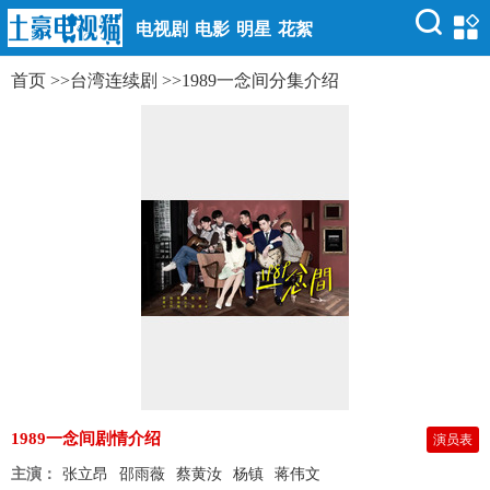
电视剧
电影
明星
花絮
首页
>>
台湾连续剧
>>
1989一念间分集介绍
1989一念间剧情介绍
演员表
主演：
张立昂
邵雨薇
蔡黄汝
杨镇
蒋伟文