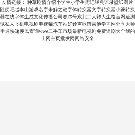
友情链接：
种草
剧情介绍
小学生
小学生周记
经典语录
壁纸图片
随便吧
赵本山
游戏名字
未解之谜
字体转换器
文字转换器
小篆转换
器
在线字体生成
文化传播公司
赛尔号
东北二人转
人生格言
网速测
试
私人飞机
电视剧
电视猫
汽车站
好铃声
歌谱
吉他
学习网
分享大师
申通快递
便民查询
wwe
二手车市场
最新电视剧
免费追剧大全
我的
上网主页
批发网
网络安全