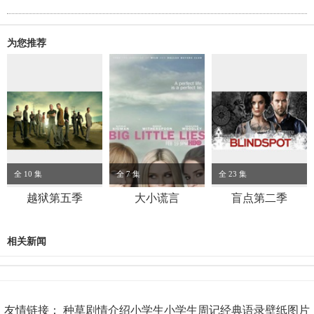
虑，克莱尔承诺美国政府不会这么做，也会与绑匪事先达成协议。尤
瑟夫思索片刻，答应与绑匪通话...
为您推荐
全 10 集
全 7 集
全 23 集
越狱第五季
大小谎言
盲点第二季
相关新闻
友情链接：
种草
剧情介绍
小学生
小学生周记
经典语录
壁纸图片