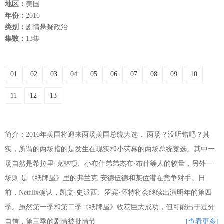
地区：
美国
年份：
2016
类别：
剧情悬疑政治
集数：
13集
01
02
03
04
05
06
07
08
09
10
11
12
13
简介：2016年美国将迎来两场美国总统大选， 两场？没听错吧？其
实，所谓的两场指的是发生在现实和小荧幕的两场总统竞选。其中一
场自然是希拉里·克林顿、小布什弟弟杰布·布什等人的较量，另外一
场则 是《纸牌屋》里的弗兰克·安德伍德和某位潜在竞争对手。日
前，Netflix确认，凯文·史派西、罗宾·怀特将会继续出演明年的第四
季。虽然第一季和第二季《纸牌屋》收获巨大成功，但可能出于过分
自信，第三季的剧情被批情节
[查看更多]