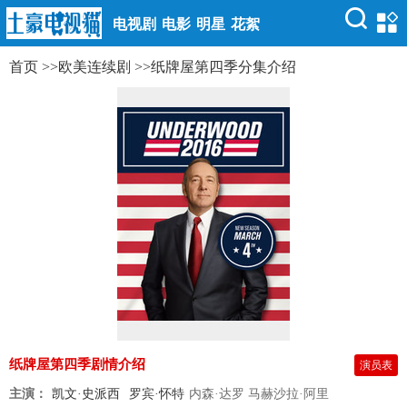
电视剧
电影
明星
花絮
首页
>>
欧美连续剧
>>
纸牌屋第四季分集介绍
纸牌屋第四季剧情介绍
演员表
主演：
凯文·史派西
罗宾·怀特
内森·达罗 马赫沙拉·阿里