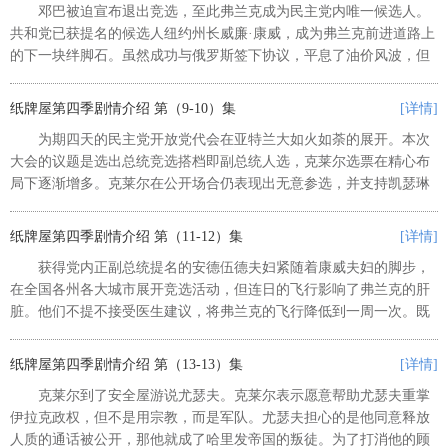
邓巴被迫宣布退出竞选，至此弗兰克成为民主党内唯一候选人。
共和党已获提名的候选人纽约州长威廉·康威，成为弗兰克前进道路上
的下一块绊脚石。虽然成功与俄罗斯签下协议，平息了油价风波，但
弗兰克在各州民调中仍低于威廉十个点以上，筹募到的竞选基金也只
有对方的一半，可谓形势恶劣...
纸牌屋第四季剧情介绍 第（9-10）集
[详情]
为期四天的民主党开放党代会在亚特兰大如火如荼的展开。本次
大会的议题是选出总统竞选搭档即副总统人选，克莱尔选票在精心布
局下逐渐增多。克莱尔在公开场合仍表现出无意参选，并支持凯瑟琳
担任副总统职位，此外还不忘为已通过众议院批准的控枪法案做宣
传。弗兰克也在组织他的感恩秀，...
纸牌屋第四季剧情介绍 第（11-12）集
[详情]
获得党内正副总统提名的安德伍德夫妇紧随着康威夫妇的脚步，
在全国各州各大城市展开竞选活动，但连日的飞行影响了弗兰克的肝
脏。他们不提不接受医生建议，将弗兰克的飞行降低到一周一次。既
然如此，弗兰克决定将精力放在打击哈里发帝国上，以展现他的外交
军事力量。在白宫椭圆形办公室...
纸牌屋第四季剧情介绍 第（13-13）集
[详情]
克莱尔到了安全屋游说尤瑟夫。克莱尔表示愿意帮助尤瑟夫重掌
伊拉克政权，但不是用宗教，而是军队。尤瑟夫担心的是他同意释放
人质的通话被公开，那他就成了哈里发帝国的叛徒。为了打消他的顾