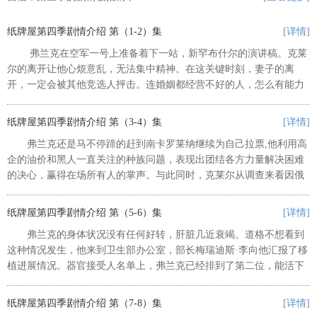
纸牌屋第四季剧情介绍 第（1-2）集
[详情]
弗兰克在空军一号上准备着下一站，新罕布什尔的演讲稿。克莱
尔的离开让他心烦意乱，无法集中精神。在这关键时刻，妻子的离
开，一定会被其他竞选人抨击。连婚姻都经营不好的人，怎么有能力
治理国家。幕僚长道格·斯坦普表现出优秀的执行能力，默默承受弗兰
克发泄出来的怒火，毫无怨言...
纸牌屋第四季剧情介绍 第（3-4）集
[详情]
弗兰克还是马不停蹄的赶到南卡罗莱纳继续为自己拉票,他利用高
企的油价和黑人一直关注的种族问题，表现出团结各方力量解决困难
的决心，赢得在场所有人的掌声。与此同时，克莱尔从调查来看因俄
罗斯持续减少原油产量造成的油价攀升已触发民愤，克莱尔看到这份
民意调查报告心里有了底。克...
纸牌屋第四季剧情介绍 第（5-6）集
[详情]
弗兰克的身体状况没有任何好转，肝脏几近衰竭。道格不想看到
这种情况发生，他来到卫生部办公室，部长梅瑞迪斯·李向他汇报了移
植进展情况。器官接受人名单上，弗兰克已经排到了第二位，能活下
来的机率很大。可道格并不满意，他要求李部长动用权力将总统排在
名单第一位。不久后，弗兰克...
纸牌屋第四季剧情介绍 第（7-8）集
[详情]