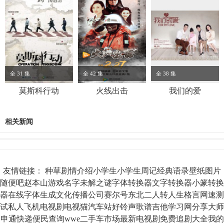
全 31 集
全 42 集
全 38 集
莫斯科行动
火线出击
我们的爱
相关新闻
友情链接：
种草
剧情介绍
小学生
小学生周记
经典语录
壁纸图片
随便吧
赵本山
游戏名字
未解之谜
字体转换器
文字转换器
小篆转换
器
在线字体生成
文化传播公司
赛尔号
东北二人转
人生格言
网速测
试
私人飞机
电视剧
电视猫
汽车站
好铃声
歌谱
吉他
学习网
分享大师
申通快递
便民查询
wwe
二手车市场
最新电视剧
免费追剧大全
我的