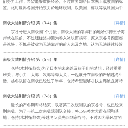
们努力工作，希望能够重振经济。不过世界却给日本贴上战败国的标
签。此时世界各国开始致力於地球观测。以美国、蘇联等战胜国为中
心，设置了国际地球观测年特别委员会，计划未知的大陆南极的观
测。代表日本去参加会议的白崎...
南极大陆剧情介绍 第（3-4）集
[详情]
宗谷号进入南极圈1个月後，南极大陆的靠岸目的地哈尔德王子海
岸就在眼前。不过螺旋桨却因为卷入冰块而损坏，原来宗谷号四面都
是冰块，不愧是被称为无法靠岸的前人未及之地。认为无法继续接近
的仓持(木村拓哉饰)，建议改从其他地方想办法靠岸，後来终於顺利
登陆南极大陆......
南极大陆剧情介绍 第（5-6）集
[详情]
仓持(木村拓哉饰)为了日本的未来以及孩子们的梦想，经过重重
难关，与小力、太郎、次郎等桦太犬，一起展开在南极的严酷越冬生
活。越冬队留在南极已经过了半年，仓持希望能够尽快去爬波兹努特
山，於是便决定只带著犬橇队出发。担任监察员的冰室(堺雅人饰)认
为太危险，因此非常反对。不...
南极大陆剧情介绍 第（7-8）集
[详情]
漫长的严冬期即将结束，载著第二次观测队的宗谷号，也已经来
到南极。为了与第二次南极观测队交接，将15头桦太犬留在昭和基
地，仓持(木村拓哉饰)等越冬队员先回到宗谷号。不过因为暴风雪的
关系，宗谷号被困在冰海之中，而且螺旋桨还坏掉，已经无计可施，