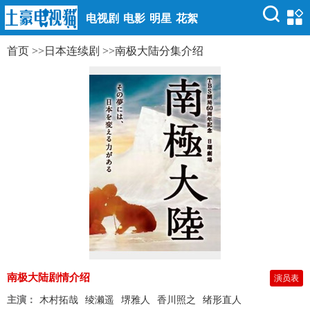
电视剧
电影
明星
花絮
首页
>>
日本连续剧
>>
南极大陆分集介绍
南极大陆剧情介绍
演员表
主演：
木村拓哉
绫濑遥
堺雅人
香川照之
绪形直人