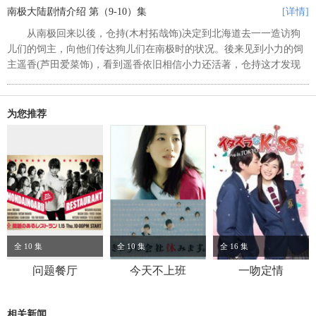
只好先到安全的地点避难。因为...
南极大陆剧情介绍 第（9-10）集
[详情]
从南极回来以後，仓持(木村拓哉饰)决定到北海道去一一造访狗
儿们的饲主，向他们传达狗儿们在南极时的状况。後来见到小力的饲
主遥香(芦田爱菜饰)，看到遥香依旧相信小力还活著，仓持这才发现
自己犯了大错。於是他决定选择相信狗儿们还活著，并且下定决心要
促成第三次南极观察队成立，...
为您推荐
全 10 集
全 10 集
全 16 集
问题餐厅
今天不上班
一吻定情
相关新闻