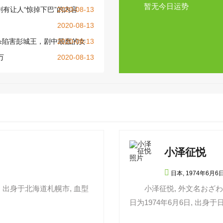
暂无今日运势
剧有让人“惊掉下巴”的内容
2020-08-13
2020-08-13
杀陷害彭城王，剧中最蠢的女
2020-08-13
万
2020-08-13
小泽征悦

日本,
1974年6月6
07, 出身于北海道札幌市, 血型
小泽征悦, 外文名おざわ ゆき
日为1974年6月6日, 出身