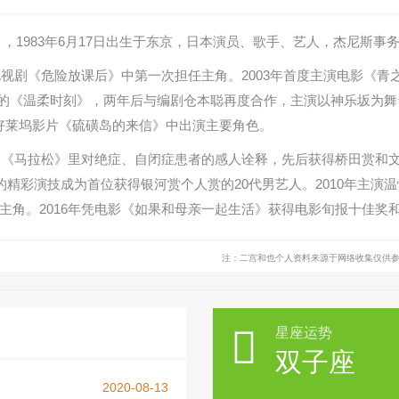
unari），1983年6月17日出生于东京，日本演员、歌手、艺人，杰尼斯
在电视剧《危险放课后》中第一次担任主角。2003年首度主演电影《
曲”中的《温柔时刻》，两年后与编剧仓本聪再度合作，主演以神乐坂为
的好莱坞影片《硫磺岛的来信》中出演主要角色。
吧》《马拉松》里对绝症、自闭症患者的感人诠释，先后获得桥田赏和文
or》中的精彩演技成为首位获得银河赏个人赏的20代男艺人。2010年
主角。2016年凭电影《如果和母亲一起生活》获得电影旬报十佳奖
注：二宫和也个人资料来源于网络收集仅供

星座运势
双子座
2020-08-13