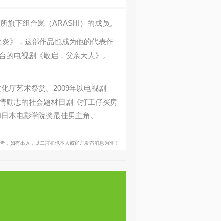
事务所旗下组合岚（ARASHI）的成员。
青之炎》，这部作品也成为他的代表作
舞台的电视剧《敬启，父亲大人》。
化厅艺术祭赏。2009年以电视剧
主演温情励志的社会题材日剧《打工仔买房
和日本电影学院奖最佳男主角。
参考，如有出入，以二宫和也本人或官方发布消息为准！