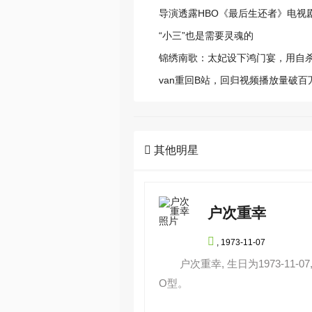
导演透露HBO《最后生还者》电视
“小三”也是需要灵魂的
锦绣南歌：太妃设下鸿门宴，用自
人！
van重回B站，回归视频播放量破百

其他明星
户次重幸

,
1973-11-07
户次重幸, 生日为1973-11-
O型。