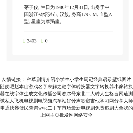
茅子俊, 生日为1986年12月31日, 出身于中
国浙江省绍兴市, 汉族, 身高179 CM, 血型A
型, 星座为摩羯座。

3403

0
友情链接：
种草
剧情介绍
小学生
小学生周记
经典语录
壁纸图片
随便吧
赵本山
游戏名字
未解之谜
字体转换器
文字转换器
小篆转换
器
在线字体生成
文化传播公司
赛尔号
东北二人转
人生格言
网速测
试
私人飞机
电视剧
电视猫
汽车站
好铃声
歌谱
吉他
学习网
分享大师
申通快递
便民查询
wwe
二手车市场
最新电视剧
免费追剧大全
我的
上网主页
批发网
网络安全