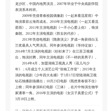
龙沙区，中国内地男演员，2007年毕业于中央戏剧学院
表演系本科班。
2009年凭借青春校园偶像剧《一起来看流星雨》中
饰演慕容云海而成名。2010年主演电视剧《一起又看流
星雨》。2011年主演电视剧《一不小心爱上你》，饰演
秦朗。2012年主演电视剧《胜女的代价》。
2013年凭借电视剧《隋唐演义》罗成一角获得白玉
兰奖最具人气男演员。同年参演电视剧《等待绽放》。
2014年7月主演的电视剧《杉杉来了》在江苏卫视播
出，饰演封腾，同年主演电视剧《不一样的美男子》。
2014年4月，加盟湖南卫视真人秀《花儿与少
年》；6月成立个人演艺公司“张翰工作室”；2015年主
演的电视剧《少年四大名捕》于3月17日登陆湖南卫视
钻石独播剧场播出；10月23日电影《既然青春留不住》
上映；同年参演科幻电影《三体》，在片中饰演生物学
家潘寒一角。2016年主演的电影《女汉子真爱公式》于
3月18日上映。
注：张翰个人资料来源于网络收集仅供参考，如有出