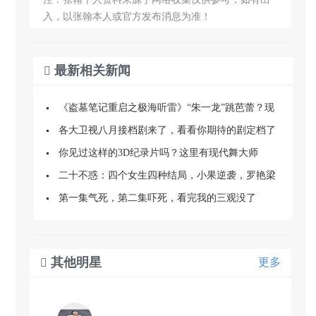
入，以张翰本人或官方发布消息为准！
最新相关新闻

《盗墓笔记重启之极海听雷》“朱一龙”跳芭蕾？现
场的气氛更好看
各大卫视八月接档剧来了，看看你期待的剧定档了
吗？
你见过这样的3D纪录片吗？这里有现代舞大师
的“无界之舞”
二十不惑：四个女生四种结局，小果逆袭，罗艳梁
爽成熟，她最委屈
第一集气死，第二集吓死，看完我的三观没了
其他明星
更多
