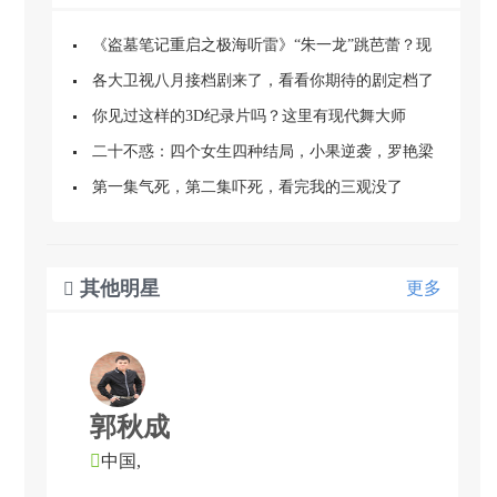
《盗墓笔记重启之极海听雷》“朱一龙”跳芭蕾？现
场的气氛更好看
各大卫视八月接档剧来了，看看你期待的剧定档了
吗？
你见过这样的3D纪录片吗？这里有现代舞大师
的“无界之舞”
二十不惑：四个女生四种结局，小果逆袭，罗艳梁
爽成熟，她最委屈
第一集气死，第二集吓死，看完我的三观没了
其他明星
更多

郭秋成

中国,