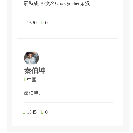
郭秋成, 外文名Guo Qiucheng, 汉。

1630

0
秦伯坤

中国,
秦伯坤。

1845

0