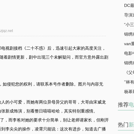
DC
导演
下巴
“小
qz.net
锦绣
剧中
va
部电视剧接档《二十不惑》后，迅速引起大家的高度关注，
电影
。随着剧情更新，剧中出现三个未解疑问，而官方意外露出剧
锦绣
心寒
《父
了，
''
，如侵犯您的权利，请联系本号作者删除。图片与内容无
宥天
杨幂
更是
助人的小可爱，而她有两位异母异父的哥哥，大哥由宋威龙
推荐
电
由张新成饰演，别看整日嘻嘻哈哈，其实特别重感情。
一了，而李爸对她的要求十分简单，别让老师请家长，但刚开
热门
新
看到李尖尖的操作，凌霄只能说：这次有进步，知道去广播