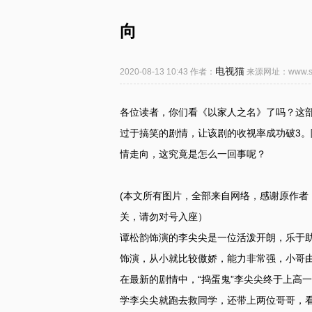
向
电视猫
2020-08-13 10:43 作者：
来源网址：www.szj
各位读者，你们看《以家人之名》了吗？这
过于搞笑的剧情，让该剧的收视率成功破3
情走向，这究竟是怎么一回事呢？
(本文所有图片，全部来自网络，感谢原作者
关，请勿对号入座）
谭松韵饰演的李尖尖是一位活泼开朗，乐于
饰演，从小就比较傲娇，能力非常强，小哥
在最新的剧情中，“捣蛋鬼”李尖尖终于上高
学李尖尖就跑去救同学，还带上两位哥哥，