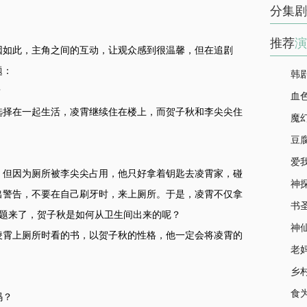
分集剧
推荐
演
因如此，主角之间的互动，让观众感到很温馨，但在追剧
题：
韩
？
血
选择在一起生活，凌霄继续住在楼上，而贺子秋和李尖尖住
魔
豆
爱
，但因为厕所被李尖尖占用，他只好拿着钥匙去凌霄家，碰
神
出警告，不要在自己刷牙时，来上厕所。于是，凌霄不仅拿
书
问题来了，贺子秋是如何从卫生间出来的呢？
神
凌霄上厕所时看的书，以贺子秋的性格，他一定会将凌霄的
老
乡
食
码？