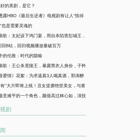
最好的美剧，是它？
透露HBO《最后生还者》电视剧有让人“惊掉
”的内容
三”也是需要灵魂的
南歌：太妃设下鸿门宴，用自杀陷害彭城王，
最蠢的女人！
n重回B站，回归视频播放量破百万
中的伦敦：时代的隐喻
南歌：王公杀竟陵王，暴露黑衣人身份，子矜
自刎替父顶罪
母爱情》花絮：为求逼真3人喝真酒，郭涛醉
你再看孔笙
林有有''大片即将上线！丑女逆袭绝世美女，与黄
上演奇幻之恋
最意难平的一个角色，颜值高过林心如，演技
在线
视剧
闻