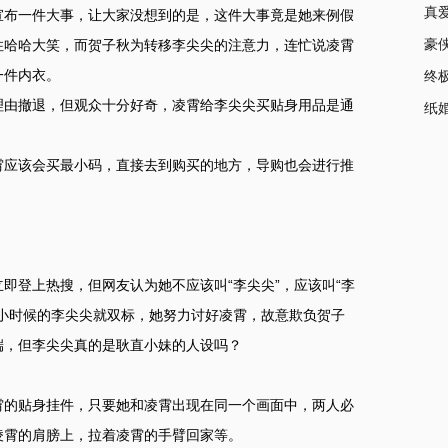
真
宣布一件大事，让大家没想到的是，这件大事竟是她来例假
豪
住哈哈大笑，而贺子秋为转移李尖尖的注意力，连忙说凌霄
一件内衣。
终
理由撤退，但观众十分好奇，凌霄给李尖尖买贴身用品是通
纸
霄应该会买最小码，直接去到购买的地方，导购也会进行推
立即登上热搜，但网友认为她不应该叫“李尖尖”，应该叫“李
小时候的李尖尖就双标，她努力讨好凌霄，故意欺负贺子
端，但李尖尖真的是耿直小妹的人设吗？
霄的贴身挂件，只要她和凌霄出现在同一个画面中，两人必
凌霄的肩膀上，拉着凌霄的手臂回家等。