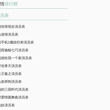
情
排行榜
员表
剧珍惜现在演员表
色迷情演员表
幻手机2傻妞归来演员表
腐西施杨七巧演员表
我就给我一个家演员表
探包青天演员表
圣王羲之演员表
仙老师狗演员表
妈的三国时代演员表
村爱情圆舞曲演员表
为奴演员表