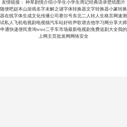
友情链接：
种草
剧情介绍
小学生
小学生周记
经典语录
壁纸图片
随便吧
赵本山
游戏名字
未解之谜
字体转换器
文字转换器
小篆转换
器
在线字体生成
文化传播公司
赛尔号
东北二人转
人生格言
网速测
试
私人飞机
电视剧
电视猫
汽车站
好铃声
歌谱
吉他
学习网
分享大师
申通快递
便民查询
wwe
二手车市场
最新电视剧
免费追剧大全
我的
上网主页
批发网
网络安全