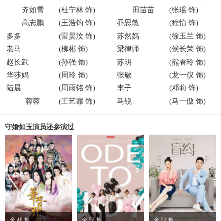
齐如雪
(
杜宁林
饰)
田苗苗
(
张瑶
饰)
高志鹏
(
王浩钧
饰)
乔思敏
(程怡 饰)
多多
(雷昊汶 饰)
苏然妈
(徐玉兰 饰)
老马
(柳彬 饰)
梁律师
(侯长荣 饰)
赵长武
(孙强 饰)
苏明
(熊睿玲 饰)
华莎妈
(周玲 饰)
张敏
(龙一仪 饰)
陆晨
(周雨铭 饰)
李子
(邓莉 饰)
蓉蓉
(
王艺霏
饰)
马锐
(马一傲 饰)
守婚如玉演员还参演过
全 48 集
全 52 集
全 52 集