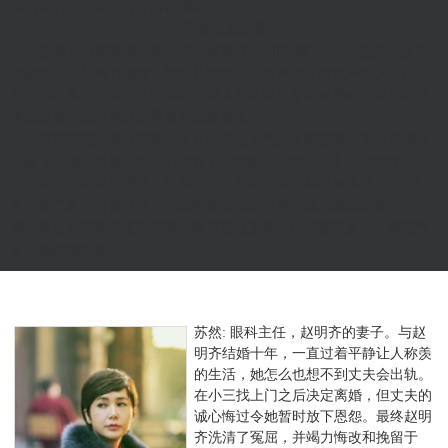
她的努力下，赵明齐才得以清白。
守婚如玉剧照
但两人的感情因为婚外情与背叛而已如同“碎玉”，可坚持不放弃
的赵明齐还是竭力挽救，慢慢从阴影中走出来的苏然也开始从这段不
美好的往事中找到自己的问题，两人最终还是带着对婚姻更深刻的感
悟以及对彼此的包容而重新开始建造生活.....
都市情感大戏《守婚如玉》由内地人气女王蒋雯丽和实力派演员
王志飞主演，电视剧向人们诠释了 “婚姻高洁之如玉器，守婚如守
玉，美玉无瑕仅是理想，现实中的玉常常有瑕，却不掩其美。”的韵
意。福气多公司赞助的产品届时会在该剧中作为道具频繁出现和使
用，通过对该部电视剧的赞助希望能让更多人认识福气多，了解福气
多，熟悉福气多。
苏然: 眼科主任，赵明齐的妻子。与赵
明齐结婚十年，一直过着平静让人称羡
的生活，她怎么也想不到丈夫会出轨。
在小三找上门之后决定离婚，但丈夫的
诚心悔过令她暂时放下恩怨。最终赵明
齐洗清了冤屈，并竭力悔改和挽留于