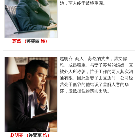
她，两人终于破镜重圆。
苏然 （
蒋雯丽
饰）
赵明齐: 商人，苏然的丈夫，温文儒
雅、成熟稳重。与妻子苏然的婚姻一直
被外人所称羡，忙于工作的两人其实沟
通有限。因此当妻子去支边时，公司经
营处于低谷的他结识了善解人意的华
莎，没抵挡住诱惑而出轨。
赵明齐 （
许亚军
饰）