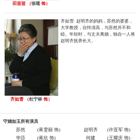
田苗苗 （
张瑶
饰）
齐如雪: 赵明齐的妈妈，苏然的婆婆，
大学教授，自恃清高，与苏然并不和
睦。年轻时，与丈夫离婚，独自一人将
赵明齐抚养长大。
齐如雪 （
杜宁林
饰）
守婚如玉所有演员
苏然
(
蒋雯丽
饰)
赵明齐
(
许亚军
饰)
华莎
(
蒋欣
饰)
何建
(
王耀庆
饰)