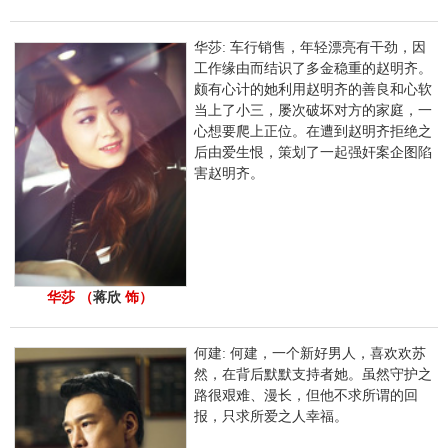
华莎: 车行销售，年轻漂亮有干劲，因
工作缘由而结识了多金稳重的赵明齐。
颇有心计的她利用赵明齐的善良和心软
当上了小三，屡次破坏对方的家庭，一
心想要爬上正位。在遭到赵明齐拒绝之
后由爱生恨，策划了一起强奸案企图陷
害赵明齐。
华莎 （
蒋欣
饰）
何建: 何建，一个新好男人，喜欢欢苏
然，在背后默默支持者她。虽然守护之
路很艰难、漫长，但他不求所谓的回
报，只求所爱之人幸福。