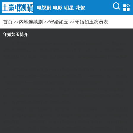
电视剧
电影
明星
花絮
首页
>>
内地连续剧
>>
守婚如玉
>>
守婚如玉演员表
守婚如玉简介
江津市立医院外科护士苏然与丈夫赵明齐结婚十年，一直过着平
淡但也幸福的日子。虽然夫妻两人各自忙于工作，平日里沟通有限，
但苏然从不认为自己与丈夫之间有问题，可偏偏现实却给予了她重重
一击。
因工作原因而去支边一年的苏然回来后便发现了丈夫出轨的事
实，这个晴天霹雳一样的消息令她深受伤害，一时接受不能，即使表
示悔改的丈夫一心想求得她的原谅，苏然都没办法释怀。加上心机“小
三”华莎一而再再而三的挑衅，导致两人的婚姻最终还是走到破裂边
缘，无心再多做纠缠的苏然决定离婚，可真心悔过的赵明齐不愿放
弃，更对华莎表示他们之间绝无可能。
未料到大受打击的华莎由爱生恨，不甘就此罢休，于是狠心策划
了一起强奸案嫁祸于赵明齐，意图使其身败名裂。赵明齐一时成为强
奸犯嫌疑人，身陷囹圄。善良的苏然出于多年夫妻情分，在此时毅然
先放下恩怨，扛起了家庭内外和查清赵明齐案件真相的重担，最终在