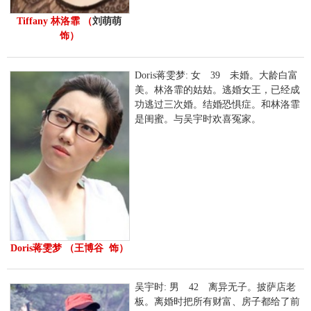
Tiffany 林洛霏 （
刘萌萌
饰）
Doris蒋雯梦: 女 39 未婚。大龄白富
美。林洛霏的姑姑。逃婚女王，已经成
功逃过三次婚。结婚恐惧症。和林洛霏
是闺蜜。与吴宇时欢喜冤家。
Doris蒋雯梦 （王博谷 饰）
吴宇时: 男 42 离异无子。披萨店老
板。离婚时把所有财富、房子都给了前