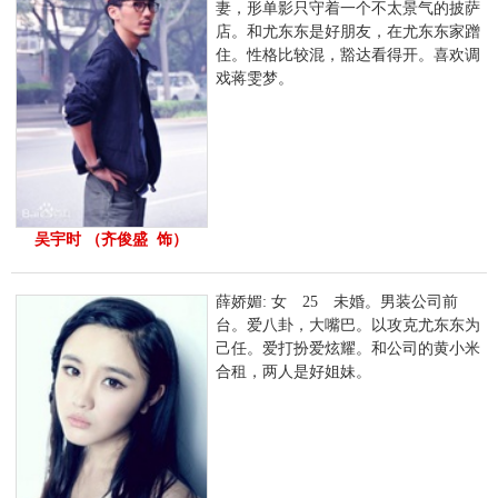
妻，形单影只守着一个不太景气的披萨
店。和尤东东是好朋友，在尤东东家蹭
住。性格比较混，豁达看得开。喜欢调
戏蒋雯梦。
吴宇时 （齐俊盛 饰）
薛娇媚: 女 25 未婚。男装公司前
台。爱八卦，大嘴巴。以攻克尤东东为
己任。爱打扮爱炫耀。和公司的黄小米
合租，两人是好姐妹。