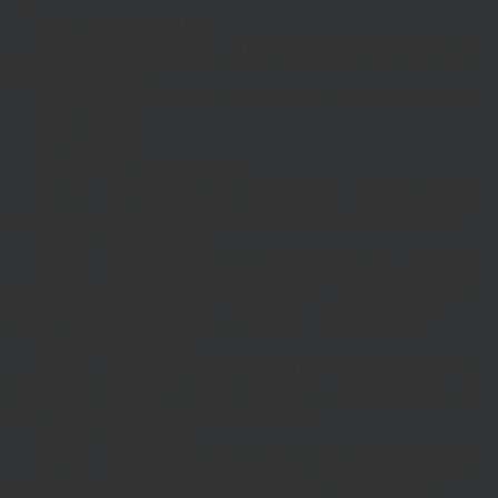
工作：男装公司销售总监
童年少年时代：小资家庭，打拼出身，历任男友都是屌丝，想摆
脱“只爱屌丝”的宿命。
人际关系：男人的心头肉，女人的眼中钉。腐女眼中的“玛丽苏”
外貌：白富美
车：奔驰SLK
Doris蒋雯梦： (王博谷 饰演)
女 39 未婚。大龄白富美。林洛霏的小姨。逃婚女王，已经成
功逃过三次婚。结婚恐惧症。和林洛霏是闺蜜。与吴宇时欢喜冤家。
吴宇时：(齐俊盛 饰演)
男 42 离异无子。披萨店老板。离婚时把所有财富、房子都给
了前妻，形单影只守着一个不太景气的披萨店。和尤东东是好朋友，
在尤东东家蹭住。性格比较混，豁达看得开。喜欢调戏蒋雯梦。
George：(梁星 饰演)
男 33 未婚。小gay一名。男装公司设计师。尤东东的顶头上
司。爱找茬，针对尤东东，工作上打压尤东东。在公司隐藏了自己的
婚姻。因为他的婚姻是gay和拉拉的强强联合。
薛娇媚：(艾如 饰演)
女 25 未婚。男装公司前台。爱八卦，大嘴巴。以攻克尤东东
为己任。爱打扮爱炫耀。和公司的黄小米合租，两人是好姐妹。