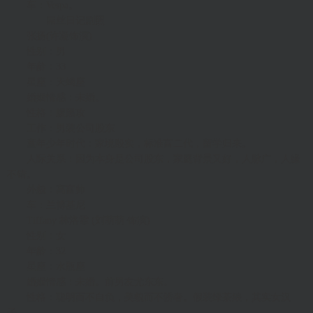
车：Vespa。
屌丝日记剧照
张扬(许凝饰演)
性别：男
年龄：33
星座：天蝎座
婚姻情感：未婚。
性格：腹黑攻
工作：男装公司股东
童年少年时代：家境殷实，标准富二代，留学归来。
人际关系：因为本身是公司股东，家庭背景又好，人脉广，人缘
不错。
外貌：高富帅
车：兰博基尼
Tiffany 林洛霏 (刘萌萌 饰演)
性别：女
年龄：32
星座：水瓶座
婚姻情感：未婚。前男友尤东东。
性格：聪明而不自负，美貌而不骄奢。假装绿茶婊，其实女汉
子。