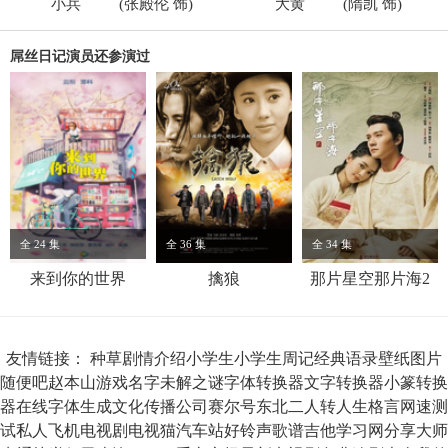
小兵
(
张殿伦
饰)
大黄
(
隋凯
饰)
屌丝日记演员还参演过
全 24 集
全 36 集
全 34 集
来到你的世界
擒狼
那片星空那片海2
友情链接：
种草
剧情介绍
小学生
小学生周记
经典语录
壁纸图片
随便吧
赵本山
游戏名字
未解之谜
字体转换器
文字转换器
小篆转换
器
在线字体生成
文化传播公司
赛尔号
东北二人转
人生格言
网速测
试
私人飞机
电视剧
电视猫
汽车站
好铃声
歌谱
吉他
学习网
分享大师