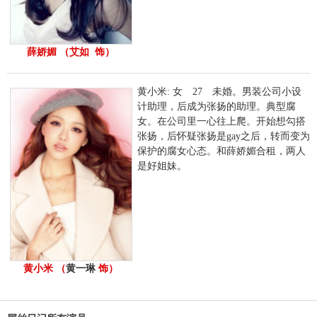
薛娇媚 （艾如 饰）
黄小米: 女 27 未婚。男装公司小设
计助理，后成为张扬的助理。典型腐
女。在公司里一心往上爬。开始想勾搭
张扬，后怀疑张扬是gay之后，转而变为
保护的腐女心态。和薛娇媚合租，两人
是好姐妹。
黄小米 （
黄一琳
饰）