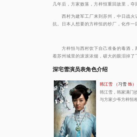
几年后，方家败落，方梓恒重回故里，夺
西村为建军工厂来到苏州，中日战火让
抗。日本人想要的方梓恒的纱厂，化作一
方梓恒与西村饮下自己准备的毒酒，两
着苏州城里的滚滚浓烟，硕大的眼泪掉了
深宅雪演员表角色介绍
韩江雪 （
习雪
饰）
韩江雪，韩家满门
与方家少爷方梓恒