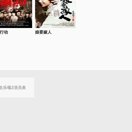
行动
娘要嫁人
欢乐颂2演员表