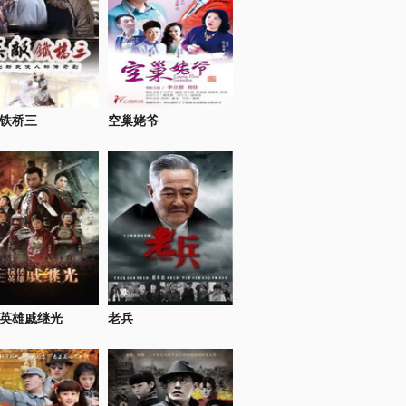
铁桥三
空巢姥爷
英雄戚继光
老兵