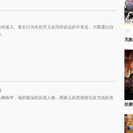
自幼孤儿、靠乞讨为生的芳儿在历经命运的不幸后，力图通过自
争。
无敌
）
心胸狭窄，城府极深的反面人物，两家人的恩怨情仇皆尤他的贪
抗倭