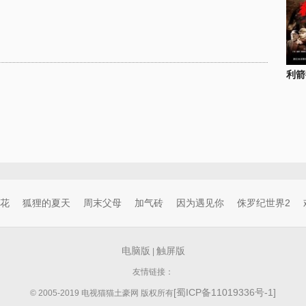
利箭
花
狐狸的夏天
周末父母
加气砖
因为遇见你
侏罗纪世界2
电脑版
触屏版
|
友情链接：
[蜀ICP备11019336号-1]
© 2005-2019 电视猫猫土豪网 版权所有