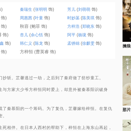
)
(
饰)
(
饰)
秦瑞生
张明明
芳儿
刘萌萌
饰)
(
饰)
(
饰)
周惠茜
叶童
时妙菡
陈美琪
饰)
秋容 (鲍菲 饰)
(
饰)
方梓浩
郑晓东
 饰)
(
饰)
(
饰)
杏儿
余心恬
阿平
杨珑
饰)
(
饰)
(
饰)
鑫
韩仁义
陈龙
孟锈锦
徐麒雯
擒狼
饰)
方梓恒 (曹英睿 饰)
抄斩。芷馨逃过一劫，之后到了秦府做了纺纱童工。
与方家大少爷方梓恒同时爱上，却意外被秦慕阳识破身
了秦慕阳的一个筹码。为了复仇，芷馨嫁给梓恒。在复仇
那片
密。
死相伴。在日本人西村的帮助下，梓恒在上海东山再起，