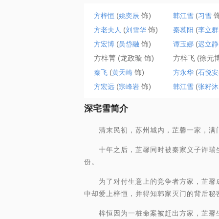
(
饰)
(
饰
方梓恒
姚奕辰
韩江雪
习雪
(
饰)
(
方老夫人
刘雪华
秦慕阳
李立群
(
饰)
(
方宏博
吴岱融
谭玉娜
迟立静
方梓菁 (龙政璇 饰)
方梓飞 (徐元博
(
饰)
(
秦飞
黄天崎
方永华
石悦安
(
饰)
(
方宏远
宗峰岩
韩江雪
张籽沐
深宅雪简介
清末民初，苏州城内，芷馨一家，满门
十年之后，芷馨同时被秦家义子许瑞生
份。
为了对付生意上的竞争者方家，芷馨成
中却爱上梓恒，并得知韩家灭门的背后秘
梓恒因为一桩命案被赶出方家，芷馨生