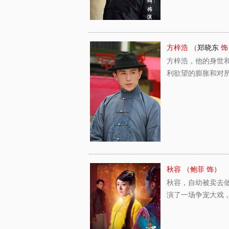
方梓浩 （
郑晓东
饰
方梓浩，他的身世
利欲望的膨胀和对
秋容 （鲍菲 饰）
秋容，自幼被卖去
演了一场争宠大戏