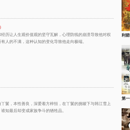
）
和经历让人生观价值观的坚守瓦解，心理防线的崩溃导致他对权
利箭
所有人的不满，这种认知的变化导致他走向极端。
第一
做丫鬟，本性善良，深爱着方梓恒，在丫鬟的挑唆下与韩江雪上
，谁知最后却变成家族争斗的牺牲品。