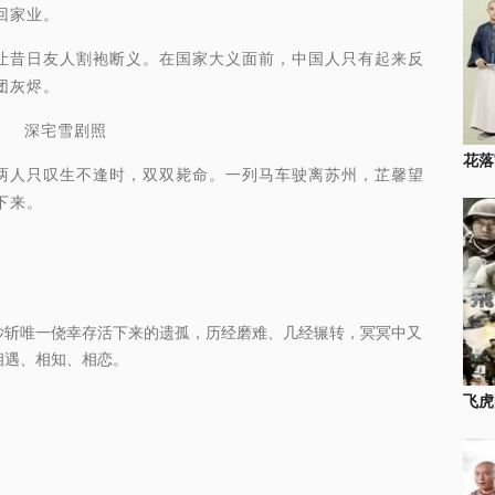
回家业。
昔日友人割袍断义。在国家大义面前，中国人只有起来反
团灰烬。
深宅雪剧照
花落
人只叹生不逢时，双双毙命。一列马车驶离苏州，芷馨望
下来。
抄斩唯一侥幸存活下来的遗孤，历经磨难、几经辗转，冥冥中又
相遇、相知、相恋。
飞虎