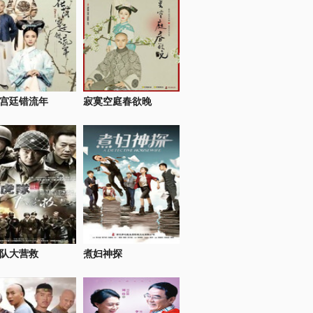
宫廷错流年
寂寞空庭春欲晚
队大营救
煮妇神探