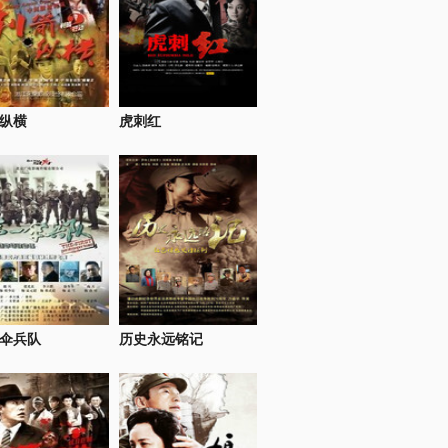
纵横
虎刺红
伞兵队
历史永远铭记