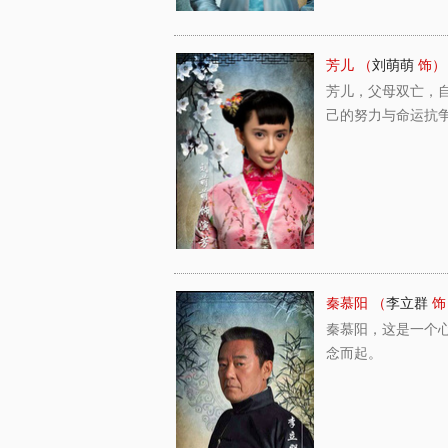
芳儿 （
刘萌萌
饰）
芳儿，父母双亡，
己的努力与命运抗
秦慕阳 （
李立群
饰
秦慕阳，这是一个
念而起。